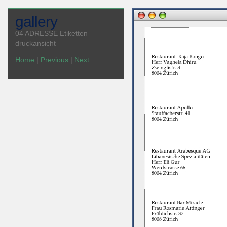
gallery
04 ADRESSE Etiketten
druckansicht
Home
|
Previous
|
Next