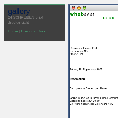
gallery
24 SCHREIBEN Brief
druckansicht
Home
|
Previous
|
Next